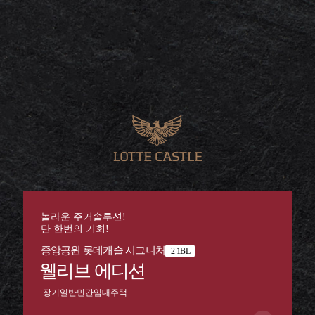
놀라운 주거솔루션!
단 한번의 기회!
중앙공원 롯데캐슬 시그니처
2-1BL
웰리브 에디션
장기일반민간임대주택